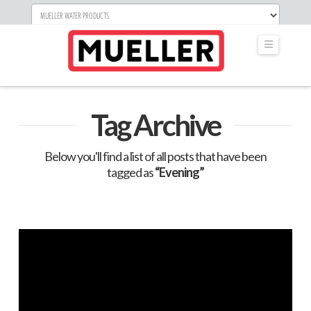
Navigati
Tag Archive
Below you'll find a list of all posts that have been
tagged as
“Evening”